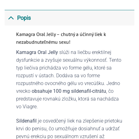
Popis
Kamagra Oral Jelly – chutný a účinný liek k
nezabudnuteľnému sexu!
Kamagra Oral Jelly
slúži na liečbu erektilnej
dysfunkcie a zvyšuje sexuálnu výkonnosť. Tento
typ liečiva prichádza vo forme gélu, ktoré sa
rozpustí v ústach. Dodáva sa vo forme
rozpustného ovocného gélu vo vrecúšku. Jedno
vrecko
obsahuje 100 mg sildenafil-citrátu
, čo
predstavuje rovnakú zložku, ktorá sa nachádza
vo Viagre.
Sildenafil
je osvedčený liek na zlepšenie prietoku
krvi do penisu, čo umožňuje dosiahnuť a udržať
pevnú erekciu po sexuálnom vzrušení až