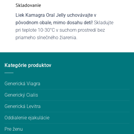
Skladovanie
Liek Kamagra Oral Jelly uchovávajte v
pôvodnom obale, mimo dosahu detí!
Skladujte
pri teplote 10-30°C v suchom prostredí bez
priameho slnečného žiarenia.
Kategórie produktov
Generická Viagra
Generický Cialis
Generická Levitra
Oddialenie ejakulácie
Pre ženu