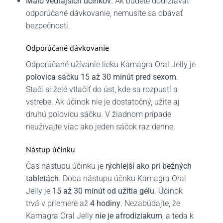
Málo vedľajších účinkov:
Ak budete dodržiavať
odporúčané dávkovanie, nemusíte sa obávať
bezpečnosti.
Odporúčané dávkovanie
Odporúčané užívanie lieku Kamagra Oral Jelly je
polovica sáčku 15 až 30 minút pred sexom
.
Stačí si želé vtlačiť do úst, kde sa rozpustí a
vstrebe. Ak účinok nie je dostatočný, užite aj
druhú polovicu sáčku. V žiadnom prípade
neužívajte viac ako jeden sáčok raz denne.
Nástup účinku
Čas nástupu účinku je
rýchlejší ako pri bežných
tabletách
. Doba nástupu účnku Kamagra Oral
Jelly je
15 až 30 minút od užitia gélu
. Účinok
trvá v priemere až
4 hodiny
. Nezabúdajte, že
Kamagra Oral Jelly
nie je afrodiziakum
, a teda k