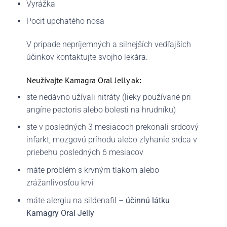
Vyrážka
Pocit upchatého nosa
V prípade nepríjemných a silnejších vedľajších
účinkov kontaktujte svojho lekára.
Neužívajte Kamagra Oral Jelly ak:
ste nedávno užívali nitráty (lieky používané pri
angíne pectoris alebo bolesti na hrudníku)
ste v posledných 3 mesiacoch prekonali srdcový
infarkt, mozgovú príhodu alebo zlyhanie srdca v
priebehu posledných 6 mesiacov
máte problém s krvným tlakom alebo
zrážanlivosťou krvi
máte alergiu na sildenafil –
účinnú látku
Kamagry Oral Jelly