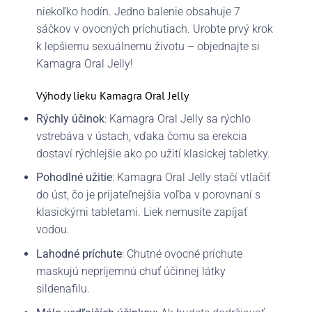
niekoľko hodín. Jedno balenie obsahuje 7
sáčkov v ovocných príchutiach. Urobte prvý krok
k lepšiemu sexuálnemu životu – objednajte si
Kamagra Oral Jelly!
Výhody lieku Kamagra Oral Jelly
Rýchly účinok
: Kamagra Oral Jelly sa rýchlo
vstrebáva v ústach, vďaka čomu sa erekcia
dostaví rýchlejšie ako po užití klasickej tabletky.
Pohodlné užitie
: Kamagra Oral Jelly stačí vtlačiť
do úst, čo je prijateľnejšia voľba v porovnaní s
klasickými tabletami. Liek nemusíte zapíjať
vodou.
Lahodné príchute
: Chutné ovocné príchute
maskujú nepríjemnú chuť účinnej látky
sildenafilu.