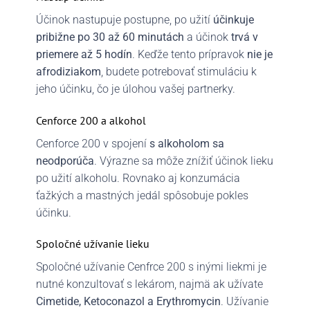
Účinok nastupuje postupne, po užití
účinkuje
pribižne po 30 až 60 minutách
a účinok
trvá v
priemere až 5 hodín
. Keďže tento prípravok
nie je
afrodiziakom
, budete potrebovať stimuláciu k
jeho účinku, čo je úlohou vašej partnerky.
Cenforce 200 a alkohol
Cenforce 200 v spojení
s alkoholom sa
neodporúča
. Výrazne sa môže znížiť účinok lieku
po užití alkoholu. Rovnako aj konzumácia
ťažkých a mastných jedál spôsobuje pokles
účinku.
Spoločné užívanie lieku
Spoločné užívanie Cenfrce 200 s inými liekmi je
nutné konzultovať s lekárom, najmä ak užívate
Cimetide, Ketoconazol a Erythromycin
. Užívanie