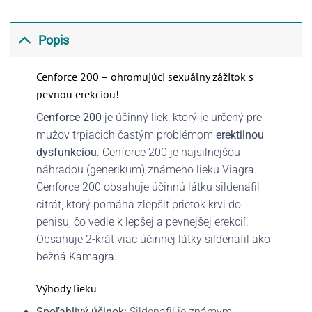
Popis
Cenforce 200 – ohromujúci sexuálny zážitok s
pevnou erekciou!
Cenforce 200
je účinný liek, ktorý je určený pre
mužov trpiacich častým problémom
erektilnou
dysfunkciou
. Cenforce 200 je najsilnejšou
náhradou (generikum) známeho lieku Viagra.
Cenforce 200 obsahuje účinnú látku sildenafil-
citrát, ktorý pomáha zlepšiť prietok krvi do
penisu, čo vedie k lepšej a pevnejšej erekcií.
Obsahuje 2-krát viac účinnej látky sildenafil ako
bežná Kamagra.
Výhody lieku
Spoľahlivý účinok:
Sildenafil je známym