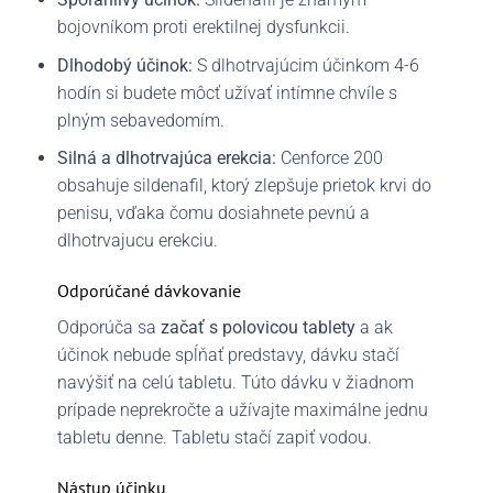
bojovníkom proti erektilnej dysfunkcii.
Dlhodobý účinok:
S dlhotrvajúcim účinkom 4-6
hodín si budete môcť užívať intímne chvíle s
plným sebavedomím.
Silná a dlhotrvajúca erekcia:
Cenforce 200
obsahuje sildenafil, ktorý zlepšuje prietok krvi do
penisu, vďaka čomu dosiahnete pevnú a
dlhotrvajucu erekciu.
Odporúčané dávkovanie
Odporúča sa
začať s polovicou tablety
a ak
účinok nebude spĺňať predstavy, dávku stačí
navýšiť na celú tabletu. Túto dávku v žiadnom
prípade neprekročte a užívajte maximálne jednu
tabletu denne. Tabletu stačí zapiť vodou.
Nástup účinku