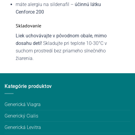
máte alergiu na sildenafil –
účinnú látku
Cenforce 200
Skladovanie
Liek uchovávajte v pôvodnom obale, mimo
dosahu detí!
Skladujte pri teplote 10-30°C v
suchom prostredí bez priameho slnečného
žiarenia.
Kategórie produktov
Generická Viagra
Generický Cialis
Generická Levitra