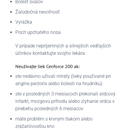
Bolesť svalov
Žalúdočná nevoľnosť
Vyrážka
Pocit upchatého nosa
V prípade nepríjemných a silnejších vedľajších
účinkov kontaktujte svojho lekára.
Neužívajte liek Cenforce 200 ak:
ste nedávno užívali nitráty (lieky používané pri
angíne pectoris alebo bolesti na hrudníku)
ste v posledných 3 mesiacoch prekonali srdcový
infarkt, mozgovú príhodu alebo zlyhanie srdca v
priebehu posledných 6 mesiacov
máte problém s krvným tlakom alebo
zrážanlivosťou krvi